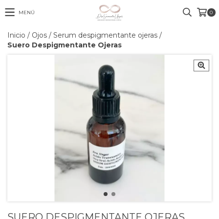
MENÚ
0
Inicio
/
Ojos
/
Serum despigmentante ojeras
/
Suero Despigmentante Ojeras
SUERO DESPIGMENTANTE OJERAS